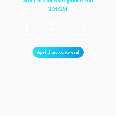
Sblocca i mercati globali
con
TMGM
1
2
3
Richiedi un
Finanzia il tuo
Inizia a fare trading
conto reale
conto
istantaneamente
Apri il tuo conto ora!