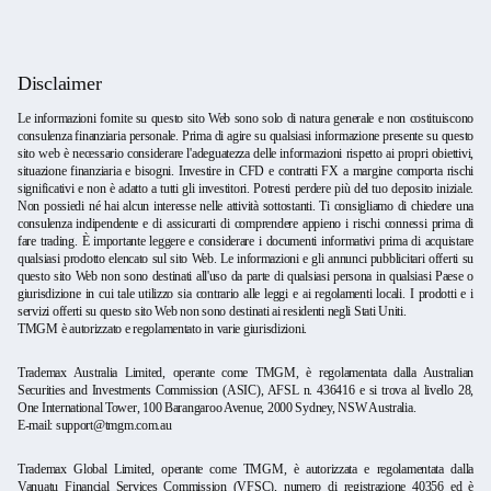
Disclaimer
Le informazioni fornite su questo sito Web sono solo di natura generale e non costituiscono
consulenza finanziaria personale. Prima di agire su qualsiasi informazione presente su questo
sito web è necessario considerare l'adeguatezza delle informazioni rispetto ai propri obiettivi,
situazione finanziaria e bisogni. Investire in CFD e contratti FX a margine comporta rischi
significativi e non è adatto a tutti gli investitori. Potresti perdere più del tuo deposito iniziale.
Non possiedi né hai alcun interesse nelle attività sottostanti. Ti consigliamo di chiedere una
consulenza indipendente e di assicurarti di comprendere appieno i rischi connessi prima di
fare trading. È importante leggere e considerare i documenti informativi prima di acquistare
qualsiasi prodotto elencato sul sito Web. Le informazioni e gli annunci pubblicitari offerti su
questo sito Web non sono destinati all'uso da parte di qualsiasi persona in qualsiasi Paese o
giurisdizione in cui tale utilizzo sia contrario alle leggi e ai regolamenti locali. I prodotti e i
servizi offerti su questo sito Web non sono destinati ai residenti negli Stati Uniti.
TMGM è autorizzato e regolamentato in varie giurisdizioni.
Trademax Australia Limited, operante come TMGM, è regolamentata dalla Australian
Securities and Investments Commission (ASIC), AFSL n. 436416 e si trova al livello 28,
One International Tower, 100 Barangaroo Avenue, 2000 Sydney, NSW Australia.
E-mail:
support@tmgm.com.au
Trademax Global Limited, operante come TMGM, è autorizzata e regolamentata dalla
Vanuatu Financial Services Commission (VFSC), numero di registrazione 40356 ed è