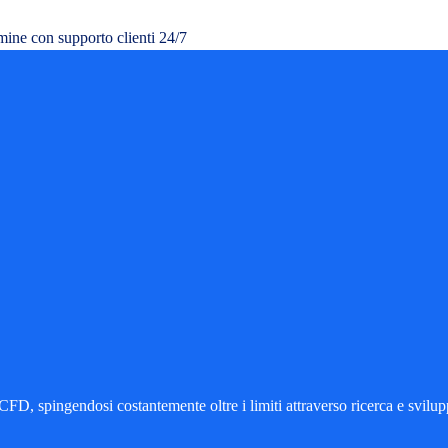
mine con supporto clienti 24/7
FD, spingendosi costantemente oltre i limiti attraverso ricerca e svilup