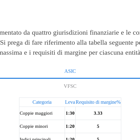
tato da quattro giurisdizioni finanziarie e le co
 Si prega di fare riferimento alla tabella seguente pe
massima e i requisiti di margine per ciascuna entità
ASIC
VFSC
Categoria
Leva
Requisito di margine%
Coppie maggiori
1:30
3.33
Coppie minori
1:20
5
Indici principali
1:20
5