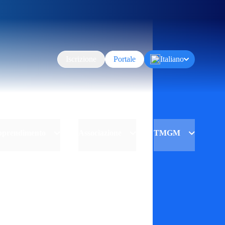
Iscrizione
Portale
Italiano
Apprendimento
Associazione
TMGM