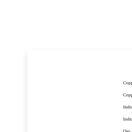
Copp
Copp
Indic
Indi
Oro