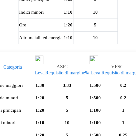
Indici minori
1:10
10
Oro
1:20
5
Altri metalli ed energie
1:10
10
ASIC
VFSC
Categoria
Leva
Requisito di margine%
Leva
Requisito di mar
ie maggiori
1:30
3.33
1:500
0.2
ie minori
1:20
5
1:500
0.2
i principali
1:20
5
1:100
1
ci minori
1:10
10
1:100
1
1:20
5
1:500
0.25