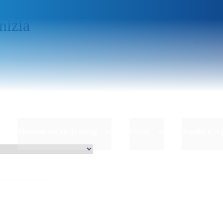
inizia
Piattaforma Di Trading
Premi
Analisi E 