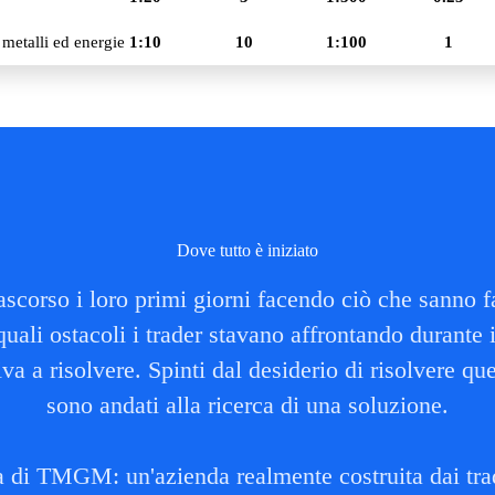
 metalli ed energie
1:10
10
1:100
1
Dove tutto è iniziato
orso i loro primi giorni facendo ciò che sanno fare
li ostacoli i trader stavano affrontando durante il 
a a risolvere. Spinti dal desiderio di risolvere qu
sono andati alla ricerca di una soluzione.
a di TMGM: un'azienda realmente costruita dai trade