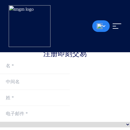
0.0点差起
<30毫秒成交速度
无入金手续费
最高1:30杠杆
最低100美元存款
*模拟账户将在每个月的第一个星期六删除，无论是否有持仓或挂单。
注册即刻交易