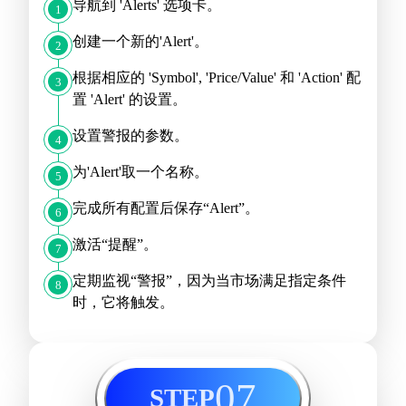
导航到 'Alerts' 选项卡。
1
创建一个新的'Alert'。
2
根据相应的 'Symbol', 'Price/Value' 和 'Action' 配
3
置 'Alert' 的设置。
设置警报的参数。
4
为'Alert'取一个名称。
5
完成所有配置后保存“Alert”。
6
激活“提醒”。
7
定期监视“警报”，因为当市场满足指定条件
8
时，它将触发。
07
STEP