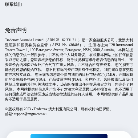
联系我们
免责声明
Trademax Australia Limited（ABN 76 162 331 311）是一家金融服务公司，受澳大利
亚证券和投资委员会监管（AFSL No. 436416）。 注册地址为 L28 International
Towers Tower 1', 100 Barangaroo Avenue, Barangaroo, NSW, 2000, Australia。 本网站提
供的信息仅供一般性参考，并不构成个人财务建议。 在根据本网站上的任何信息
采取行动之前，您应该根据您的目标、财务状况和需求考虑该信息的适当性。 投
资差价合约和保证金外汇合约存在重大风险，并不适合所有投资者。 您的损失可
能会超过您的初始存款。 您不拥有标的资产或拥有任何权益。 我们建议您在交易
前寻求独立建议。 您应该考虑您是否参与我们的目标市场确定 (TMD)，并阅读我
们的金融服务指南 (FSG)、产品披露声明 (PDS)、客户协议、风险披露以及我们
网站上发布的其他相关法律文件，以确保 在做出任何交易决定之前，您充分了解
风险。 本网站提供的信息和广告不针对澳大利亚居民以外的投资者，也不适用于
任何国家或司法管辖区违反当地法律法规的任何人使用。 本网站提供的产品和服
务不适用于美国居民。
© 版权所有 2023 - Trademax 澳大利亚有限公司，所有权利均已保留。
邮箱:
support@tmgm.com.au