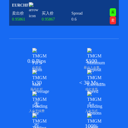
EURCHF
买
卖出价
买入价
Spread
0.95861
0.95867
0.6
卖
0.0 Pips
$100
点差起
最少入金量
1:30
< 30 Ms --
最高杠杆
成交速度
无
5+
入金手续费
入金方式
百
100%