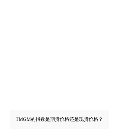
其他因素也很重要:
地缘政治可能会激发市场信心或引起不确定性。条约公
告、冲突、国际争端和政治变化可能会导致熊市或牛
市，这取决于投资者是否认为这些变化是积极的还是消
买
卖
极的。
利率变化和其他货币政策决策，通常来自中央银行，可
能会导致一个国家的股票市场指数价格波动。
US500
政府政策，如贸易协定和企业税率变化，可能会影响股
票市场指数的表现。一般来说，更多有利于企业的决
策，如降低税率或为特定行业提供激励措施，会导致指
数价格上升。 政府政策，如贸易协定和企业税率变
化，可能会影响股票市场指数的表现。与此同时，税收
增加、新的监管政策和其他减缓业务流程的因素可能会
买
卖
导致指数价值下跌。
HSCHKD
TMGM的指数是期货价格还是现货价格？
TMGM的指数差价合约使用现货价格，直接追踪基础