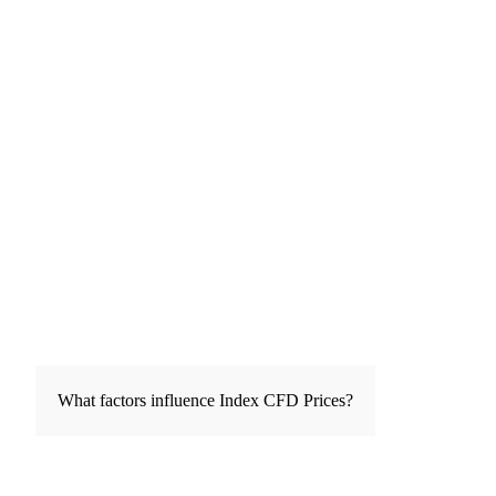
想从美国经济的繁荣获利，你可以购买追踪标普500指
SGCSGD
数的差价合约。 如果您想要接触澳大利亚市场，您可
以通过开设一个S&P/ASX 200差价合约(CFD) 来建立
头寸。
此外，你可以使用杠杆来增加头寸的大小，而无需提供
更多的资本。指数差价合约交易的资本要求远低于交易
买
卖
指数ETFs或期货的资本要求。
UK100
差价合约还追踪基础指数。其他衍生品，如指数ETFs
或期货上的期权，由于到期和时间衰减、市场预期和其
他因素的影响，无法像差价合约一样紧密跟随价格波
动。
What factors influence Index CFD Prices?
买
卖
由于指数由不同的公司股票组成，受影响的公司、行业
US30
或部门的表现可能会影响指数差价合约的价格。然而，