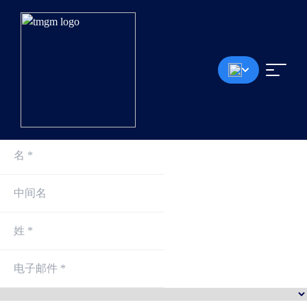
0.0点差起
<30毫秒成交速度
无入金手续费
最高1:30杠杆
最低100美元存款
*模拟账户将在每个月的第一个星期六删除，无论是否有持仓或挂单。
注册即刻交易