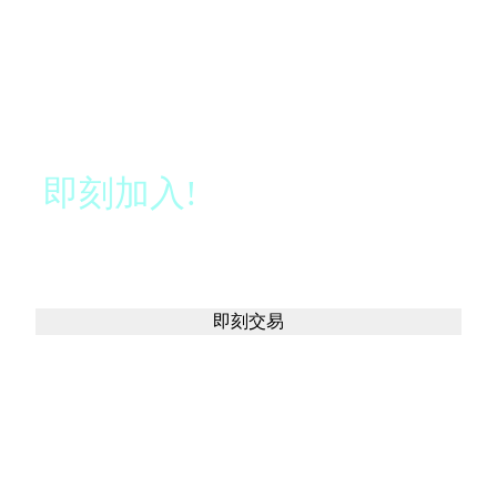
指数，而不是期货价格。现货价格适用于即时结算。
买
卖
HK50
即刻加入!
仅需 3 分钟即可
交易全球市场！
买
卖
即刻交易
或
试用模拟账号
JPN225