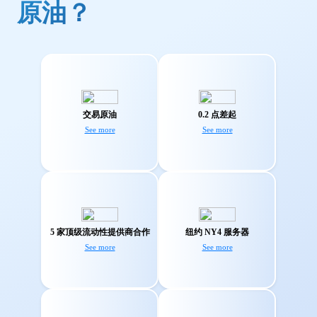
原油？
通过进入最大的原油
我们专有的 TMGM 聚
市场，使您的投资组
合引擎可帮助您获得
交易原油
0.2 点差起
合多样化。
最优点差。
See more
See more
来自顶级流动性提供
位于纽约 NY4 服务器
商所提供的强大流动
可确保交易时拥有闪
性，可以确保您始终
5 家顶级流动性提供商合作
纽约 NY4 服务器
电般快速的执行速
以最优惠的价格进行
See more
See more
度。
交易。