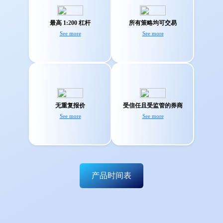
无论您是新闻交易员
用 1:200 倍的杠杆发挥
还是 EA 交易员 -
最高 1:200 杠杆
所有策略均可交易
您最大的交易潜力
TMGM 都能为您提供
See more
See more
最佳的环境。
深度的流动性和闪电
TMGM 拥有四重安全
般的执行速度不会产
监管：ASIC，FMA ，
无重复报价
受信任且受监管的券商
生重复报价。
VFSC和FSC。
See more
See more
产品时间表