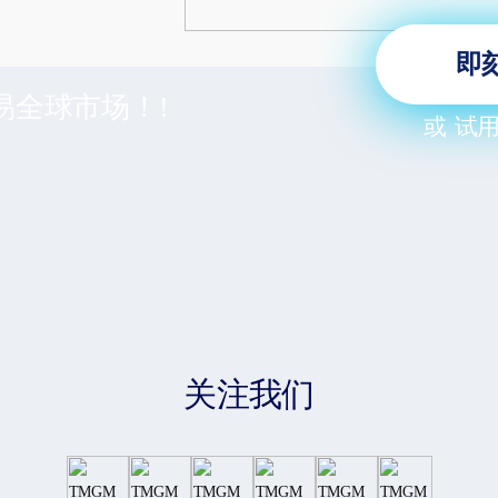
即
易全球市场！!
或
试
关注我们