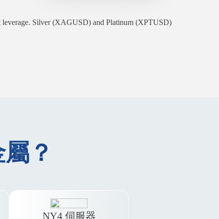
s set leverage. Silver (XAGUSD) and Platinum (XPTUSD)
金屬？
者
NY4 伺服器