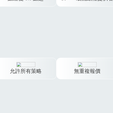
受益於我們頂級流動性提
我們專有的 TMGM 聚合引
者池的深度流動性，確保
擎可協助您始終獲得最佳點
始終以最優惠的價格獲得
差。
交。
允許所有策略
無重複報價
無論您是剝頭皮交易者、新
聞交易者還是 EA 交易者 -
深度的流動性和閃電般的
TMGM 都為您提供發揮潛力
行速度不會產生重複報價
的最佳環境。