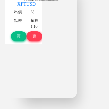
XPTUSD
出價
問
點差
槓桿
1:10
買
賣