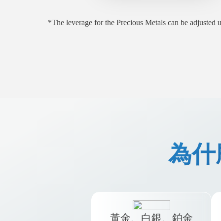
*The leverage for the Precious Metals can be adjuste
為什
黃金、白銀、鉑金