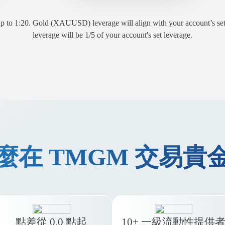
d up to 1:20. Gold (XAUUSD) leverage will align with your account’
leverage will be 1/5 of your account's set leverage.
麼在 TMGM 交易貴
點差從 0.0 點起
10+ 一級流動性提供