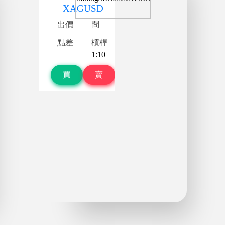
XAGUSD
出價
問
點差
槓桿
1:10
買
賣