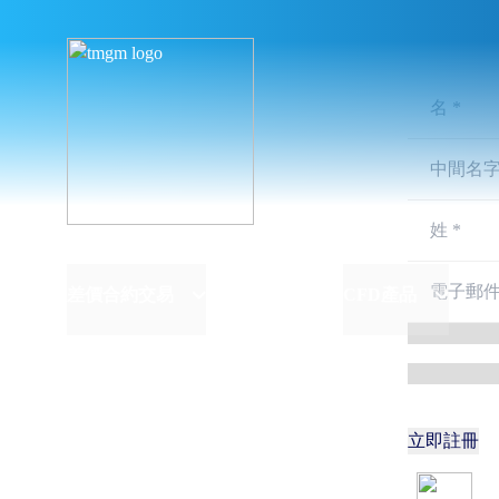
點差從0.0點開始
<30毫秒執行速度
無存款費
最高1:30槓桿
差價合約交易
CFD產品
最低100美元存款
*模擬賬戶將在每個月的第一個星期六刪除，無論是否有持倉或掛單。
立即註冊