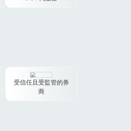
供
透過我們位於戰略位置的
您
NY4 伺服器確保閃電般的執
成
行速度。
受信任且受監管的券
商
TMGM is regulated by the
world‘s leading financial
執
regulator, the Australian
。
Securities and Investment
Commission (ASIC).