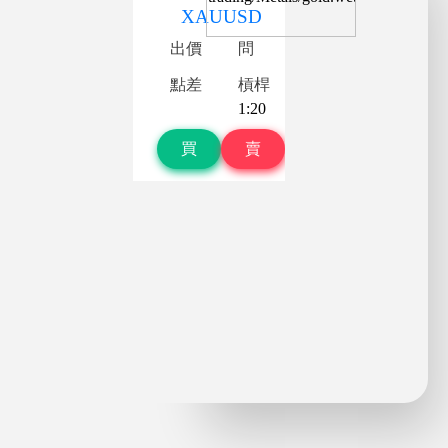
XAUUSD
出價
問
點差
槓桿
1:20
買
賣