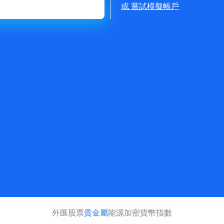
或
嘗試模擬帳戶
外匯
股票
貴金屬
能源
加密貨幣
指數